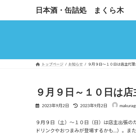
コ
ナ
日本酒・缶詰処 まくら木
ン
ビ
テ
ゲ
ン
ー
ツ
シ
へ
ョ
ス
ン
キ
に
ッ
移
トップページ
お知らせ
９月９日～１０日は店主代理
プ
動
９月９日～１０日は店
最
2023年9月2日
2023年9月2日
makurag
終
更
９月９日（土）～１０日（日）は店主出張の
新
日
ドリンクやおつまみが登場するかも…）。ま
時