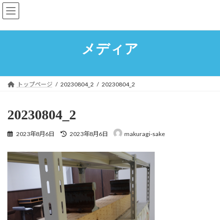
コ
ナ
日本酒・缶詰処 まくら木
ン
ビ
テ
ゲ
ン
ー
ツ
シ
メディア
へ
ョ
ス
ン
キ
に
ッ
移
トップページ
20230804_2
20230804_2
プ
動
20230804_2
最
2023年8月6日
2023年8月6日
makuragi-sake
終
更
新
日
時
: